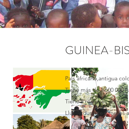
GUINEA-BI
País africano,antigua col
Tiene más de 1.600 000 ha
Tiene 8 regiones adminis
Llueve durante 6 meses a