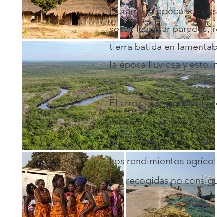
Durante la época seca es 
secar, levantar paredes, 
tierra batida en lamentab
la época lluviosa y esto
El arroz es el principal 
tubérculos etc.
El principal producto de 
Los rendimientos agrícola
Las recogidas no consigu