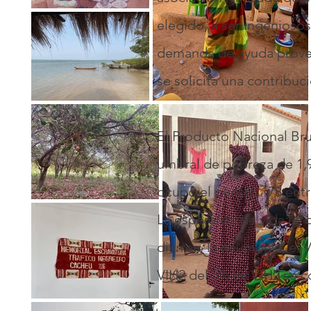
elegido, a ser ingenioso
demanda de ayuda proven
se solicita una contribuci
El Producto Nacional Bru
umbral de pobreza de 1,9
ocupó el puesto 178 entr
La esperanza de vida es 
diarrea, la neumonía, el 
VIH2 del 5% (el VIH2 se c