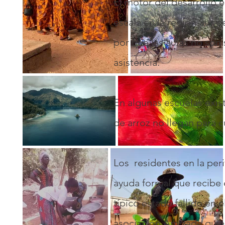
El motor del desarrollo 
escala en la región Sur 
por que las aulas no son 
asistencia.
En algunas escuelas exist
de arroz no llegan para c
Los residentes en la per
ayuda formal que recibe 
típico estado fallido en 
asociación Amizade quiere