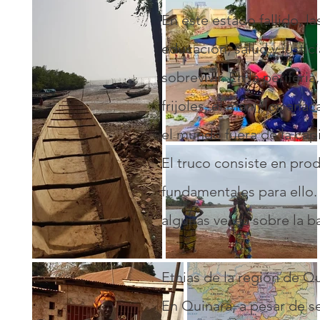
En este estado fallido, l
educación, salud y justic
sobrevivir. En la periferi
frijoles, el maní, los an
el mundo fuera de la capit
El truco consiste en prod
fundamentales para ello.
algunas veces sobre la ba
Etnias de la región de Qu
En Quinara, a pesar de s